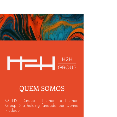
DONNA PIEDADE
QUEM SOMOS
O H2H Group - Human to Human
Group é a holding fundada por Donna
Piedade.