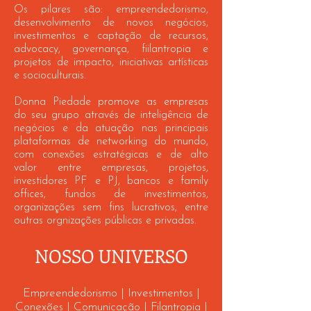
Os pilares são: e
mpreendedorismo,
d
esenvolvimento de novos negócios,
investimentos e c
aptação de recursos,
a
dvocacy, governança, fi
ilantropia e
projetos de impacto, iniciativas artísticas
e socioculturais.
Donna Piedade promove as empresas
do seu grupo através de inteligência de
negócios e da atuação nas principais
plataformas de networking do mundo,
com conexões estratégicas e de alto
valor entre e
mpresas, projetos,
i
nvestidores PF e PJ, bancos e family
offices
, f
undos de investimentos,
o
rganizações sem fins lucrativos, entre
outras orgnizações públicas e privadas.
NOSSO UNIVERSO
Empreendedorismo | Investimentos |
Conexões | Comunicação | Filantropia |